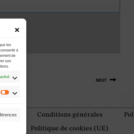
 que les
 consentir à
rtement de
irer son
tions.
activé
NEXT
etter
Conditions générales
Pol
éférences
Politique de cookies (UE)