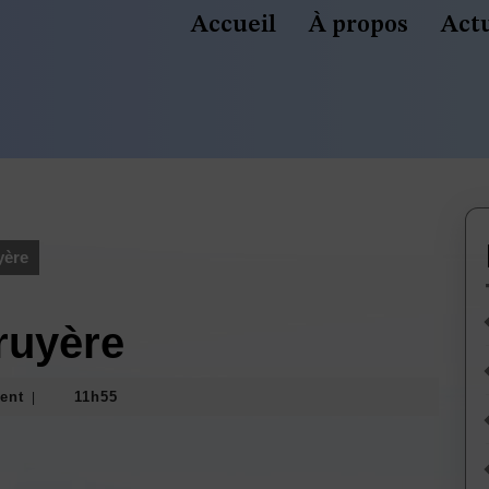
Accueil
À propos
Actu
yère
ruyère
ent
11h55
|